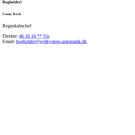
Bogholderi
Conny Koch
Regnskabschef
Direkte:
46 16 16 ** Vis
Email:
bogholder@sydkystens-automatik.dk