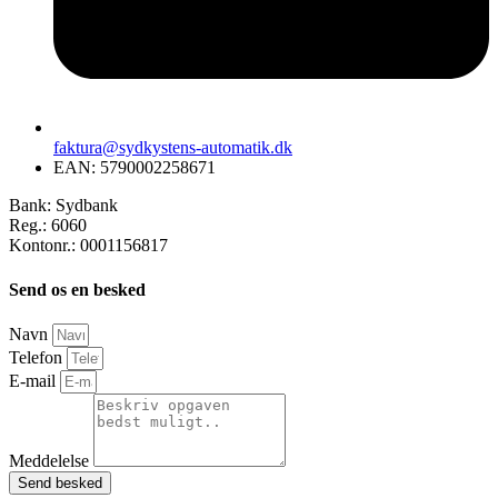
faktura@sydkystens-automatik.dk
EAN: 5790002258671
Bank: Sydbank
Reg.: 6060
Kontonr.: 0001156817
Send os en besked
Navn
Telefon
E-mail
Meddelelse
Send besked