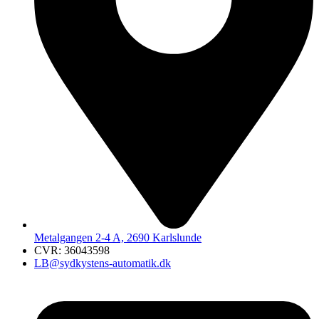
​Metalgangen 2-4 A, 2690 Karlslunde
CVR: 36043598​
LB@sydkystens-automatik.dk