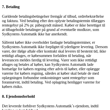
7. Betaling
Gældende betalingsbetingelser fremgår af tilbud, ordrebekræftelse
og faktura. Ved betaling efter den oplyste betalingstermin tillægges
rentegebyr på 2% pr. påbegyndt måned. Køber er ikke berettiget til
at tilbageholde betalinger på grund af eventuelle modkrav, som
Sydkystens Automatik ikke har anerkendt.
Såfremt køber ikke overholder fastlagte betalingsterminer, er
Sydkystens Automatik ikke forpligtet til yderligere levering. Dersom
varer, der ifølge aftale eller kontrakt skal leveres til bestemt tid, ikke
rettidigt aftages, er købesummen forfalden til betaling, når
leverancen meldes færdig til levering. Varer som ikke rettidigt
aftages og betales af køber, kan Sydkystens Automatik lade
bortsælge for købers regning efter advis til køber, eller oplægge
varerne for købers regning, således at køber skal betale de med
oplægningen forbundne omkostninger samt rentegebyr som
forannævnt, indtil betaling. Ved oplagring henligger varerne for
købers risiko.
8. Ejendomsforhold
Det leverede forbliver Sydkystens Automatik´s ejendom, indtil