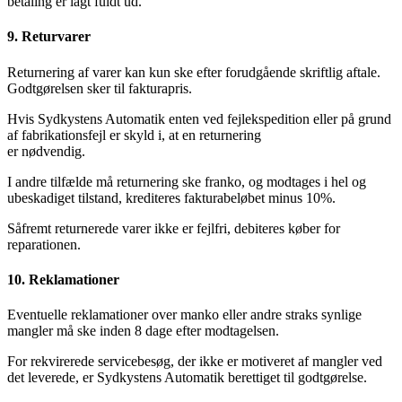
betaling er lagt fuldt ud.
9. Returvarer
Returnering af varer kan kun ske efter forudgående skriftlig aftale.
Godtgørelsen sker til fakturapris.
Hvis Sydkystens Automatik enten ved fejlekspedition eller på grund
af fabrikationsfejl er skyld i, at en returnering
er nødvendig.
I andre tilfælde må returnering ske franko, og modtages i hel og
ubeskadiget tilstand, krediteres fakturabeløbet minus 10%.
Såfremt returnerede varer ikke er fejlfri, debiteres køber for
reparationen.
10. Reklamationer
Eventuelle reklamationer over manko eller andre straks synlige
mangler må ske inden 8 dage efter modtagelsen.
For rekvirerede servicebesøg, der ikke er motiveret af mangler ved
det leverede, er Sydkystens Automatik berettiget til godtgørelse.