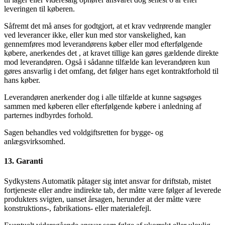
leveringen til køberen.
Såfremt det må anses for godtgjort, at et krav vedrørende mangler
ved leverancer ikke, eller kun med stor vanskelighed, kan
gennemføres mod leverandørens køber eller mod efterfølgende
købere, anerkendes det , at kravet tillige kan gøres gældende direkte
mod leverandøren. Også i sådanne tilfælde kan leverandøren kun
gøres ansvarlig i det omfang, det følger hans eget kontraktforhold til
hans køber.
Leverandøren anerkender dog i alle tilfælde at kunne sagsøges
sammen med køberen eller efterfølgende købere i anledning af
parternes indbyrdes forhold.
Sagen behandles ved voldgiftsretten for bygge- og
anlægsvirksomhed.
13. Garanti
Sydkystens Automatik påtager sig intet ansvar for driftstab, mistet
fortjeneste eller andre indirekte tab, der måtte være følger af leverede
produkters svigten, uanset årsagen, herunder at der måtte være
konstruktions-, fabrikations- eller materialefejl.