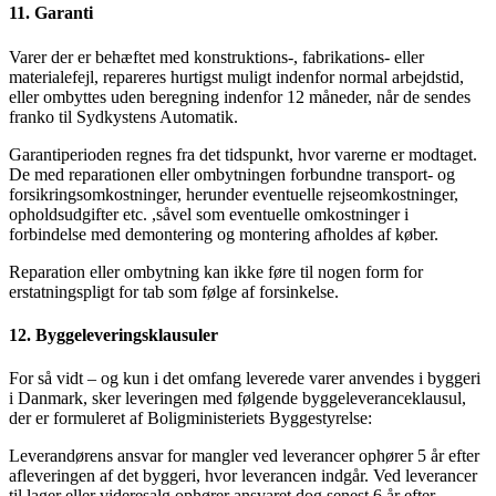
11. Garanti
Varer der er behæftet med konstruktions-, fabrikations- eller
materialefejl, repareres hurtigst muligt indenfor normal arbejdstid,
eller ombyttes uden beregning indenfor 12 måneder, når de sendes
franko til Sydkystens Automatik.
Garantiperioden regnes fra det tidspunkt, hvor varerne er modtaget.
De med reparationen eller ombytningen forbundne transport- og
forsikringsomkostninger, herunder eventuelle rejseomkostninger,
opholdsudgifter etc. ,såvel som eventuelle omkostninger i
forbindelse med demontering og montering afholdes af køber.
Reparation eller ombytning kan ikke føre til nogen form for
erstatningspligt for tab som følge af forsinkelse.
12. Byggeleveringsklausuler
For så vidt – og kun i det omfang leverede varer anvendes i byggeri
i Danmark, sker leveringen med følgende byggeleveranceklausul,
der er formuleret af Boligministeriets Byggestyrelse:
Leverandørens ansvar for mangler ved leverancer ophører 5 år efter
afleveringen af det byggeri, hvor leverancen indgår. Ved leverancer
til lager eller videresalg ophører ansvaret dog senest 6 år efter