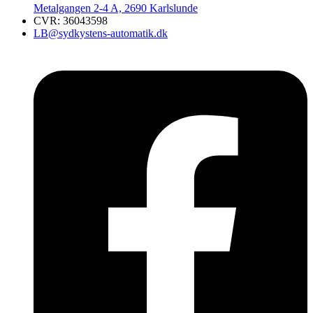
​Metalgangen 2-4 A, 2690 Karlslunde
CVR: 36043598​
LB@sydkystens-automatik.dk