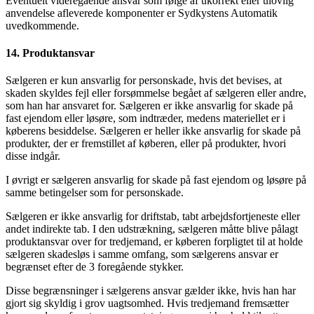
Eventuelt videregående ansvar som følge af ukorrekt eller ulovlig
anvendelse afleverede komponenter er Sydkystens Automatik
uvedkommende.
14. Produktansvar
Sælgeren er kun ansvarlig for personskade, hvis det bevises, at
skaden skyldes fejl eller forsømmelse begået af sælgeren eller andre,
som han har ansvaret for. Sælgeren er ikke ansvarlig for skade på
fast ejendom eller løsøre, som indtræder, medens materiellet er i
køberens besiddelse. Sælgeren er heller ikke ansvarlig for skade på
produkter, der er fremstillet af køberen, eller på produkter, hvori
disse indgår.
I øvrigt er sælgeren ansvarlig for skade på fast ejendom og løsøre på
samme betingelser som for personskade.
Sælgeren er ikke ansvarlig for driftstab, tabt arbejdsfortjeneste eller
andet indirekte tab. I den udstrækning, sælgeren måtte blive pålagt
produktansvar over for tredjemand, er køberen forpligtet til at holde
sælgeren skadesløs i samme omfang, som sælgerens ansvar er
begrænset efter de 3 foregående stykker.
Disse begrænsninger i sælgerens ansvar gælder ikke, hvis han har
gjort sig skyldig i grov uagtsomhed. Hvis tredjemand fremsætter