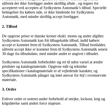
såfremt der ikke foreligger anden skriftlig aftale , og regnes for
accepteret ved accepten af Sydkystens Automatik’s tilbud. Specielle
betingelser fra købers side, er ikke bindende for Sydkystens
Automatik, med mindre skriftlig accept foreligger.
2. Tilbud
De opgivne priser er danske kroner ekskl. moms og andre afgifter.
Sydkystens Automatik kan frit tilbagekalde tilbud, indtil købers
accept er kommet frem til Sydkystens Automatik. Tilbud bortfalder,
såfremt accept ikke er kommet frem til Sydkystens Automatik senest
30 dage fra tilbudsdato, med mindre andet er angivet i tilbudet.
​Sydkystens Automatik forbeholder sig ret til uden varsel at ændre
prislister og katalogmateriale. Opgivne mål og tekniske
specifikationer i katalogmateriale er af vejledende karakter, og
Sydkystens Automatik påtager sig intet ansvar for fejl i ovennævnte
materiale.
3. Ordre
Enhver ordre er noteret under forbehold af strejke, lockout, krig og
krigsførelse samt anden force majeure.