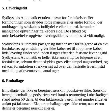
5. Leveringstid
Sydkystens Automatik er uden ansvar for forsinkelser eller
forhindringer, som skyldes force majeure eller andre forhold, der
unddrager sig selskabets indflydelse eller kontrol, herunder
manglende oplysninger fra købers side. De i tilbud og
ordrebekræftelse opgivne leveringstider overholdes så vidt muligt.
Sydkystens Automatik påtager sig intet ansvar for følgerne af en evt.
forsinkelse, og en sådan giver ikke køber ret til at ophæve købet,
hvis levering finder sted inden 8 uger efter den fastsatte leveringstid.
Sydkystens Automatik er heller ikke ansvarlig for følgerne af en
forsinkelse, selvom denne skyldes grov eller simpel uagtsomhed, og
selvom forsinkelsen strækker sig ud over den fastsatte leveringstid
med tillæg af ovennævnte antal uger.
6. Emballage
Emballage, der ikke er beregnet særskilt, godskrives ikke. Særskilt
beregnet emballage godskrives ved franko returnering i ubeskadiget
stand inden 60 dage, til den fakturerede værdi, med mindre andet er
anført på fakturaen. Eksportemballage tages ikke retur, uanset om
denne er beregnet særskilt eller ej.