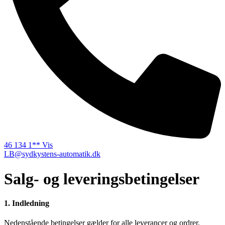
46 134 1** Vis
LB@sydkystens-automatik.dk
Salg- og leveringsbetingelser
1. Indledning
Nedenstående betingelser gælder for alle leverancer og ordrer,