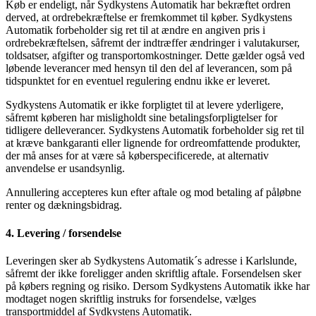
Køb er endeligt, når Sydkystens Automatik har bekræftet ordren
derved, at ordrebekræftelse er fremkommet til køber. Sydkystens
Automatik forbeholder sig ret til at ændre en angiven pris i
ordrebekræftelsen, såfremt der indtræffer ændringer i valutakurser,
toldsatser, afgifter og transportomkostninger. Dette gælder også ved
løbende leverancer med hensyn til den del af leverancen, som på
tidspunktet for en eventuel regulering endnu ikke er leveret.
Sydkystens Automatik er ikke forpligtet til at levere yderligere,
såfremt køberen har misligholdt sine betalingsforpligtelser for
tidligere delleverancer. Sydkystens Automatik forbeholder sig ret til
at kræve bankgaranti eller lignende for ordreomfattende produkter,
der må anses for at være så køberspecificerede, at alternativ
anvendelse er usandsynlig.
Annullering accepteres kun efter aftale og mod betaling af påløbne
renter og dækningsbidrag.
4. Levering / forsendelse
Leveringen sker ab Sydkystens Automatik´s adresse i Karlslunde,
såfremt der ikke foreligger anden skriftlig aftale. Forsendelsen sker
på købers regning og risiko. Dersom Sydkystens Automatik ikke har
modtaget nogen skriftlig instruks for forsendelse, vælges
transportmiddel af Sydkystens Automatik.