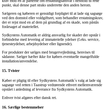
krav mod en af parterne om erstatningsansvar i henhold til rette
punkt, skal denne part straks underrette den anden herom.
Sælgeren og køberen er gensidigt forpligtet til at lade sig sagsøge
ved den domstol eller voldgiftsret, som behandler erstatningskrav,
der er rejst mod en af dem på grundlag af en skade, som påstås
forårsaget af materiellet.
Sydkystens Automatik er aldrig ansvarlig for skader der opstår i
forbindelse med levering af immaterielle ydelser (f.eks. service,
tjenesteydelser, arbejdsydelser eller lignende).
For produkter der sælges med brugervejledning, henvises til
sådanne. Sælger hæfter ikke for købers eventuelle mangelfulde
installation/anvendelse.
15. Tvister
Køber er pligtig til efter Sydkystens Automatik´s valg at lade sig
sagsøge ved retten i Taastrup vedrørende ethvert mellemværende
opstået i anledning af leverance fra Sydkystens Automatik.
Enhver tvist afgøres efter dansk ret.
16. Særlige bestemmelser